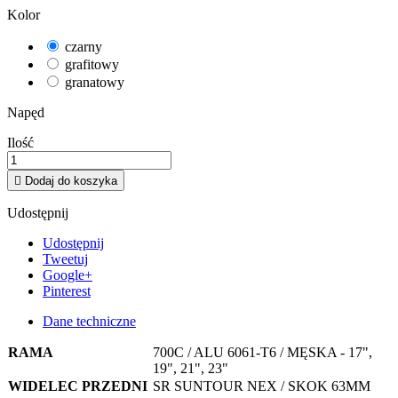
Kolor
czarny
grafitowy
granatowy
Napęd
Ilość

Dodaj do koszyka
Udostępnij
Udostępnij
Tweetuj
Google+
Pinterest
Dane techniczne
RAMA
700C / ALU 6061-T6 / MĘSKA - 17",
19", 21", 23"
WIDELEC PRZEDNI
SR SUNTOUR NEX / SKOK 63MM