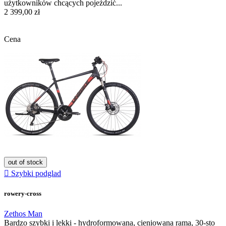
użytkowników chcących pojeździć...
2 399,00 zł
Cena
out of stock

Szybki podglad
rowery-cross
Zethos Man
Bardzo szybki i lekki - hydroformowana, cieniowana rama, 30-sto